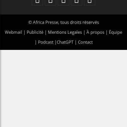
©
Africa Presse
, tous droits réservés
Webmail
|
Publicité
| Mentions Legales |
À propos
|
Équipe
|
Podcast
|
ChatGPT
|
Contact