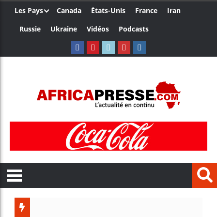
Les Pays
Canada
États-Unis
France
Iran
Russie
Ukraine
Vidéos
Podcasts
Trump nomme un