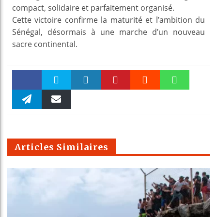
compact, solidaire et parfaitement organisé.
Cette victoire confirme la maturité et l’ambition du
Sénégal, désormais à une marche d’un nouveau
sacre continental.
Faceboo
Twitter
linkedin
Pinteres
Reddit
WhatsAp
k
Telegra
Email
t
pt
m
Articles Similaires