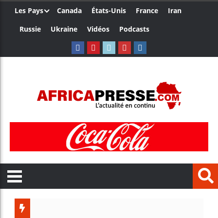
Les Pays
Canada
États-Unis
France
Iran
Russie
Ukraine
Vidéos
Podcasts
Le Cam