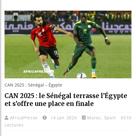
Bassi
Côte d
Tunis
Ceuta 
CAN 2025 : Sénégal – Égypte
CAN 2025 : le Sénégal terrasse l’Égypte
et s’offre une place en finale
AfricaPresse
14 Jan 2026
Maroc
,
Sport
6510
Lectures