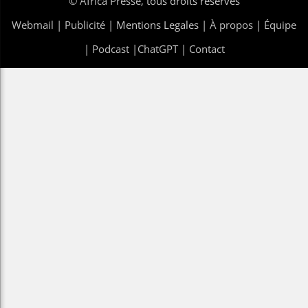
©
Africa Presse
, tous droits réservés
Webmail
|
Publicité
| Mentions Legales |
À propos
|
Équipe
|
Podcast
|
ChatGPT
|
Contact