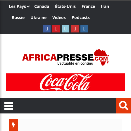
Les Pays
Canada
États-Unis
France
Iran
Russie
Ukraine
Vidéos
Podcasts
Trump n