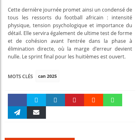
Cette dernière journée promet ainsi un condensé de
tous les ressorts du football africain : intensité
physique, tension psychologique et importance du
détail. Elle servira également de ultime test de forme
et de cohésion avant l’entrée dans la phase à
élimination directe, où la marge d’erreur devient
nulle. Le sprint final pour les huitièmes est ouvert.
can 2025
MOTS CLÉS
Faceboo
Twitter
linkedin
Pinteres
Reddit
WhatsAp
k
Telegra
Email
t
pt
m