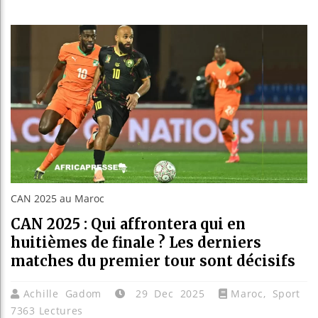
Les jeun
Guinée :
Réforme 
Bénin : 
CAN 2025 au Maroc
CAN 2025 : Qui affrontera qui en
huitièmes de finale ? Les derniers
matches du premier tour sont décisifs
Achille Gadom
29 Dec 2025
Maroc
,
Sport
7363 Lectures