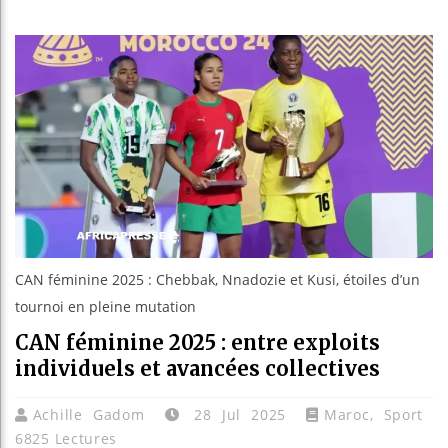
Les jeun
Guinée :
Réforme é
Bénin : 
CAN féminine 2025 : Chebbak, Nnadozie et Kusi, étoiles d’un
tournoi en pleine mutation
CAN féminine 2025 : entre exploits
individuels et avancées collectives
Achille Gadom
28 Jul 2025
Maroc
,
Sport
6825 Lectures