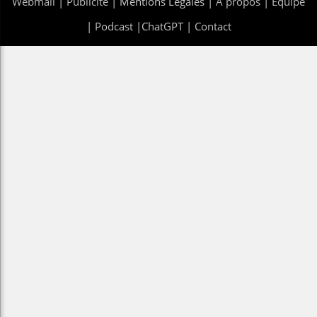
Webmail
|
Publicité
| Mentions Legales |
À propos
|
Équipe
|
Podcast
|
ChatGPT
|
Contact