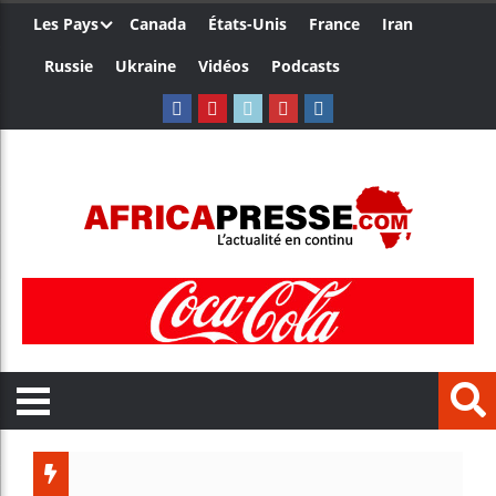
Les Pays
Canada
États-Unis
France
Iran
Russie
Ukraine
Vidéos
Podcasts
Trump no