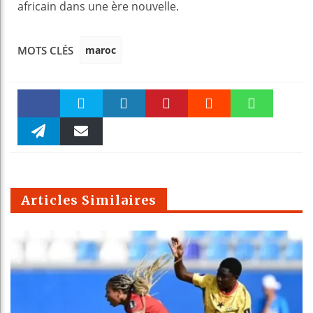
africain dans une ère nouvelle.
maroc
MOTS CLÉS
Faceboo
Twitter
linkedin
Pinteres
Reddit
WhatsAp
k
Telegra
Email
t
pt
m
Articles Similaires