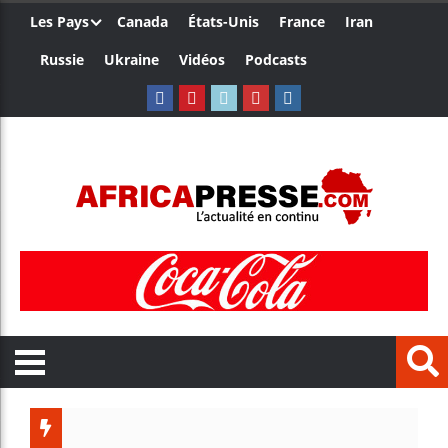
Les Pays
Canada
États-Unis
France
Iran
Russie
Ukraine
Vidéos
Podcasts
Côte d’Iv