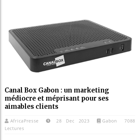
Réforme él
Bénin : P
Aliko Dan
Canal Box Gabon : un marketing
médiocre et méprisant pour ses
aimables clients
AfricaPresse
28 Dec 2023
Gabon
7088
Lectures