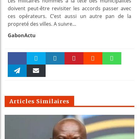
Les militaires nommés à la tête des municipalités
doivent peut-être revisiter les accords passer avec
ces opérateurs. C’est aussi un autre pan de la
propreté des villes. A suivre…
GabonActu
Faceboo
Twitter
linkedin
Pinteres
Reddit
WhatsAp
k
Telegra
Email
t
pt
m
Articles Similaires