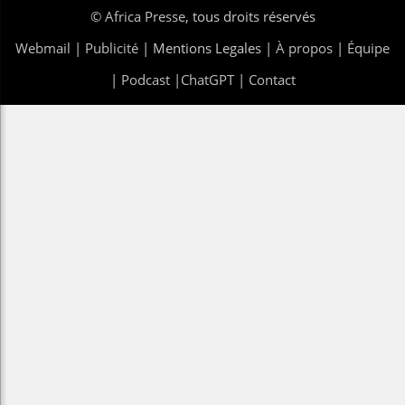
©
Africa Presse
, tous droits réservés
Webmail
|
Publicité
| Mentions Legales |
À propos
|
Équipe
|
Podcast
|
ChatGPT
|
Contact