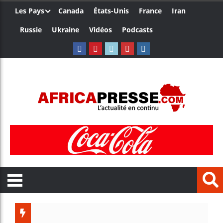
Les Pays
Canada
États-Unis
France
Iran
Russie
Ukraine
Vidéos
Podcasts
Côte d’Iv