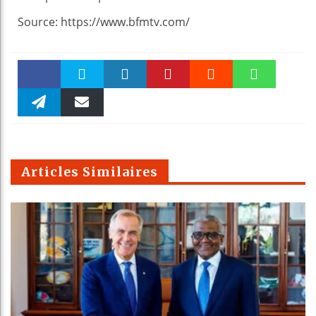
Source: https://www.bfmtv.com/
Faceboo
Twitter
linkedin
Pinteres
Reddit
WhatsAp
k
Telegra
Email
t
pt
m
Articles Similaires