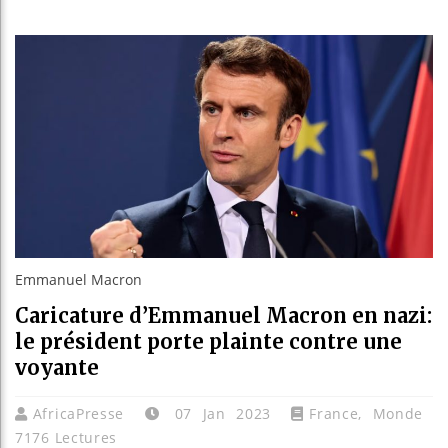
Réforme é
Bénin : P
Aliko Da
Emmanuel Macron
Caricature d’Emmanuel Macron en nazi:
le président porte plainte contre une
voyante
AfricaPresse
07 Jan 2023
France
,
Monde
7176 Lectures