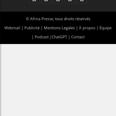
©
Africa Presse
, tous droits réservés
Webmail
|
Publicité
| Mentions Legales |
À propos
|
Équipe
|
Podcast
|
ChatGPT
|
Contact