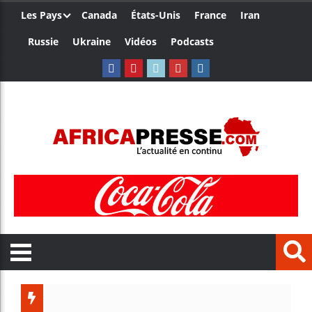
Les Pays
Canada
États-Unis
France
Iran
Russie
Ukraine
Vidéos
Podcasts
Ceuta : Rabat 