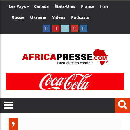
Les Pays
Canada
États-Unis
France
Iran
Russie
Ukraine
Vidéos
Podcasts
Les jeun