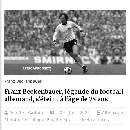
Guinée :
Réforme 
Bénin : 
Aliko Da
Franz Beckenbauer
Franz Beckenbauer, légende du football
allemand, s’éteint à l’âge de 78 ans
Achille Gadom
09 Jan 2024
Allemagne
,
Monde
,
Nécrologie
,
People
,
Sport
7644 Lectures