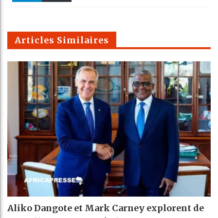
k
Telegra
Email
t
pt
m
Articles Similaires
Aliko Dangote et Mark Carney explorent de