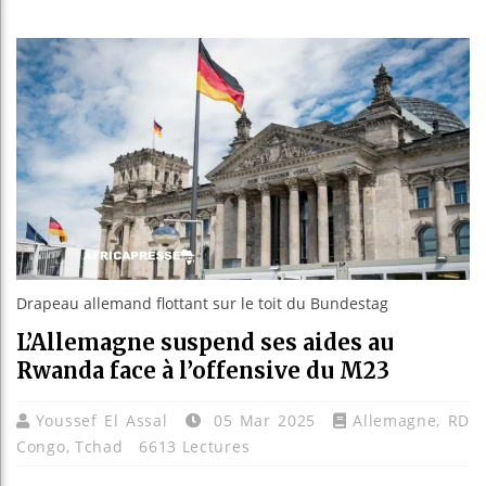
Les jeunes A
Guinée : Ni
Réforme élec
Bénin : Patr
Drapeau allemand flottant sur le toit du Bundestag
L’Allemagne suspend ses aides au
Rwanda face à l’offensive du M23
Youssef El Assal
05 Mar 2025
Allemagne
,
RD
Congo
,
Tchad
6613 Lectures