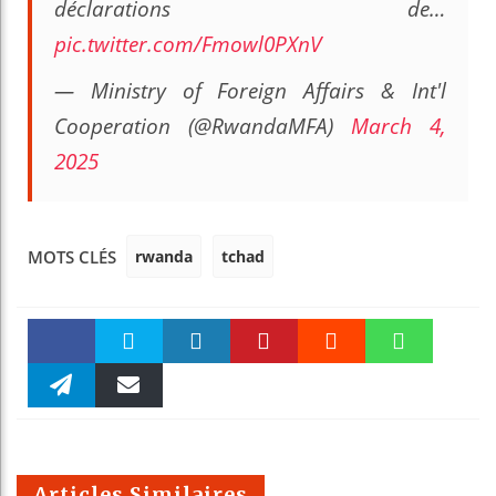
déclarations de…
pic.twitter.com/Fmowl0PXnV
— Ministry of Foreign Affairs & Int'l
Cooperation (@RwandaMFA)
March 4,
2025
rwanda
tchad
MOTS CLÉS
Faceboo
Twitter
linkedin
Pinteres
Reddit
WhatsAp
k
Telegra
Email
t
pt
m
Articles Similaires