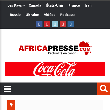
Les Pays
Canada
États-Unis
France
Iran
Russie
Ukraine
Vidéos
Podcasts
Trump nomme