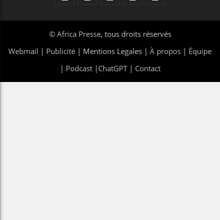
©
Africa Presse
, tous droits réservés
Webmail
|
Publicité
| Mentions Legales |
À propos
|
Équipe
|
Podcast
|
ChatGPT
|
Contact