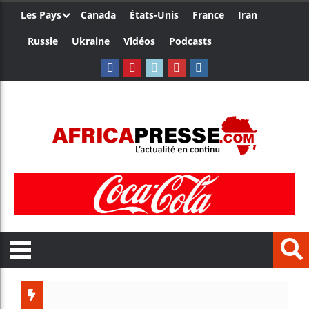
Les Pays
Canada
États-Unis
France
Iran
Russie
Ukraine
Vidéos
Podcasts
Trump nomme un