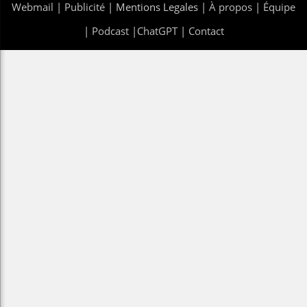
Webmail
|
Publicité
| Mentions Legales |
À propos
|
Équipe
|
Podcast
|
ChatGPT
|
Contact