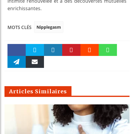
intimité renouvelée et à des découvertes mutuelles
enrichissantes.
Nipplegasm
MOTS CLÉS
Faceboo
Twitter
linkedin
Pinteres
Reddit
WhatsAp
k
Telegra
Email
t
pt
m
Articles Similaires