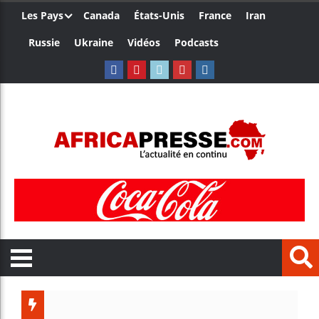
Les Pays
Canada
États-Unis
France
Iran
Russie
Ukraine
Vidéos
Podcasts
Le Cam