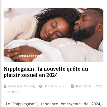
Bassir
Côte d’
Tunisi
Ceuta :
Nipplegasm : la nouvelle quête du
plaisir sexuel en 2024
Vanessa Ndong
07 Feb 2024
Bien Être
7945
Lectures
Le “nipplegasm”, tendance émergente de 2024,