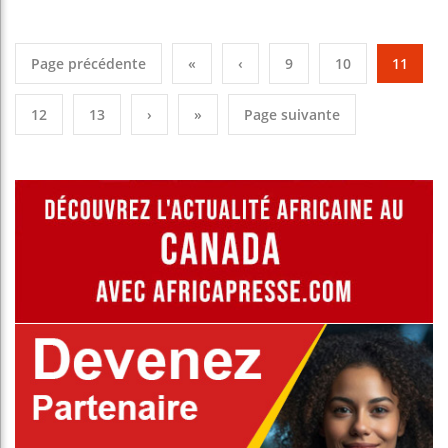
Page précédente
«
‹
9
10
11
12
13
›
»
Page suivante