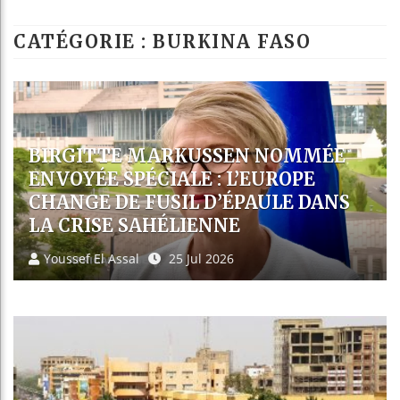
Les jeunes Afri
CATÉGORIE : BURKINA FASO
Guinée : Nimba 
Réforme électora
Bénin : Patrice 
CAN 2032 : LES PAYS DE
L’ALLIANCE DES ÉTATS DU SAHEL
AFFICHENT LEUR AMBITION
D’ACCUEILLIR LE TOURNOI
Youssef El Assal
23 Jul 2026