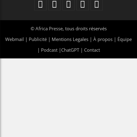
©
Africa Presse
, tous droits réservés
Webmail
|
Publicité
| Mentions Legales |
À propos
|
Équipe
|
Podcast
|
ChatGPT
|
Contact