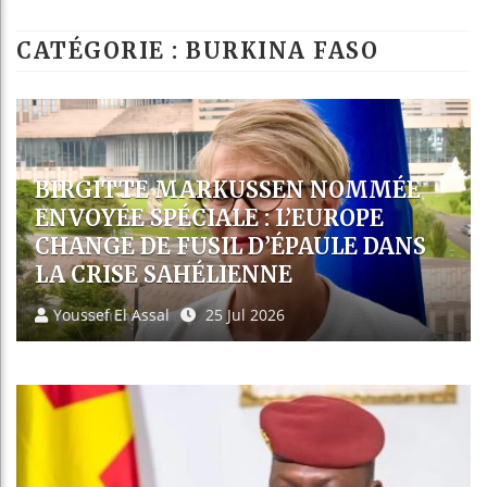
Les jeunes Afri
CATÉGORIE : BURKINA FASO
Guinée : Nimba 
Réforme électora
Bénin : Patrice 
CAN 2032 : LES PAYS DE
L’ALLIANCE DES ÉTATS DU SAHEL
AFFICHENT LEUR AMBITION
D’ACCUEILLIR LE TOURNOI
Youssef El Assal
23 Jul 2026