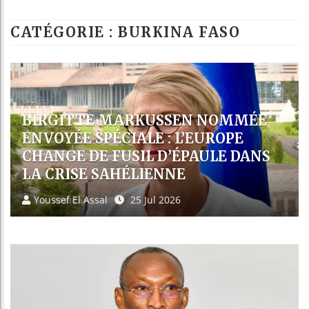
Les jeunes Afric
CATÉGORIE : BURKINA FASO
Guinée : Nimba M
Réforme électoral
Bénin : Patrice 
CAN 2032 : LES PAYS DE
L’ALLIANCE DES ÉTATS DU SAHEL
AFFICHENT LEUR AMBITION
D’ACCUEILLIR LE TOURNOI
Youssef El Assal
23 Jul 2026