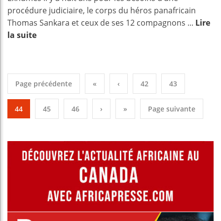
procédure judiciaire, le corps du héros panafricain
Thomas Sankara et ceux de ses 12 compagnons ...
Lire
la suite
Page précédente
«
‹
42
43
44
45
46
›
»
Page suivante