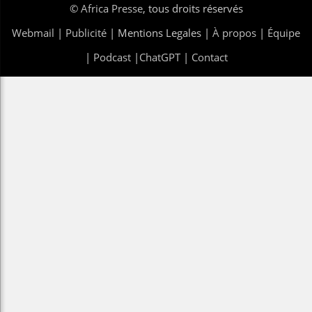
©
Africa Presse
, tous droits réservés
Webmail
|
Publicité
| Mentions Legales |
À propos
|
Équipe
|
Podcast
|
ChatGPT
|
Contact