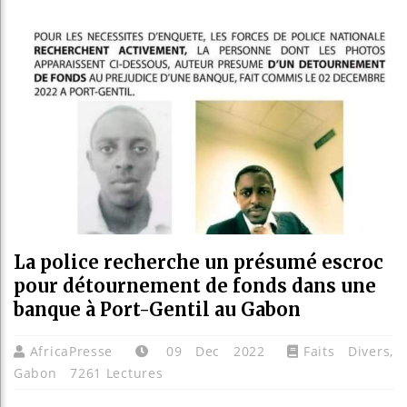
Réform
Bénin 
Aliko 
La police recherche un présumé escroc
pour détournement de fonds dans une
banque à Port-Gentil au Gabon
AfricaPresse
09 Dec 2022
Faits Divers
,
Gabon
7261 Lectures