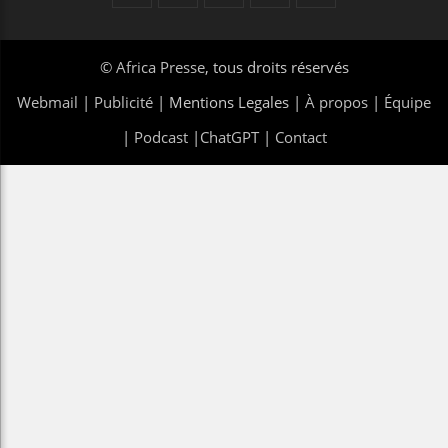
©
Africa Presse
, tous droits réservés
Webmail
|
Publicité
| Mentions Legales |
À propos
|
Équipe
|
Podcast
|
ChatGPT
|
Contact