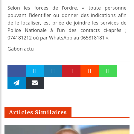
Selon les forces de l’ordre, « toute personne
pouvant l’identifier ou donner des indications afin
de le localiser, est priée de joindre les services de
Police Nationale à l’un des contacts ci-après ;
074181212 où par WhatsApp au 065818181 ».
Gabon actu
Faceboo
Twitter
linkedin
Pinteres
Reddit
WhatsAp
k
Telegra
Email
t
pt
m
Articles Similaires