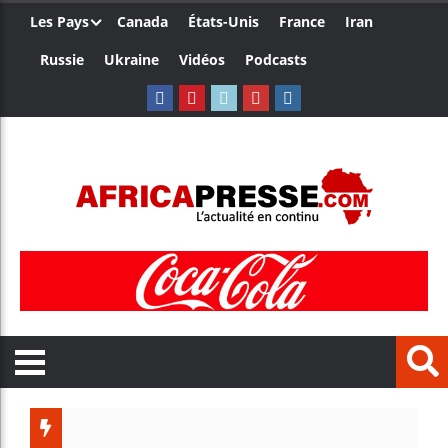
Les Pays
Canada
États-Unis
France
Iran
Russie
Ukraine
Vidéos
Podcasts
Côte d