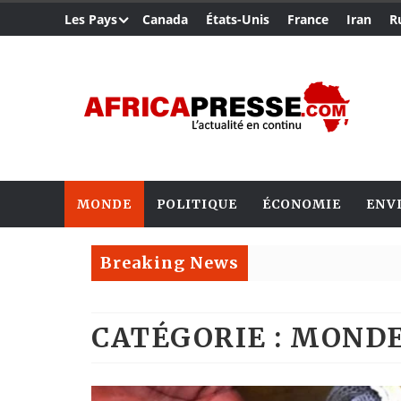
Les Pays
Canada
États-Unis
France
Iran
R
MONDE
POLITIQUE
ÉCONOMIE
ENV
Breaking News
CATÉGORIE : MOND