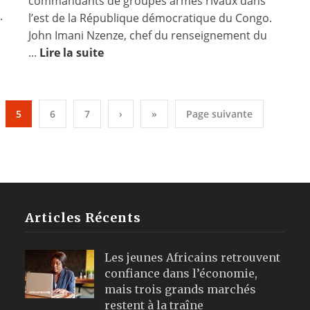
commandants de groupes armés rivaux dans
.
l’est de la République démocratique du Congo.
John Imani Nzenze, chef du renseignement du
...
Lire la suite
5
6
7
›
»
Page suivante
Articles Récents
Les jeunes Africains retrouvent
confiance dans l’économie,
mais trois grands marchés
restent à la traîne