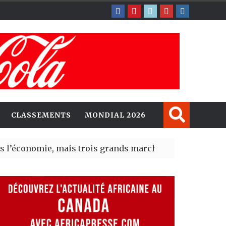
CLASSEMENTS
MONDIAL 2026
ie, mais trois grands marchés restent à la traîne
| 07 A
portunités d’investissement entre le Canada et l’Afriq