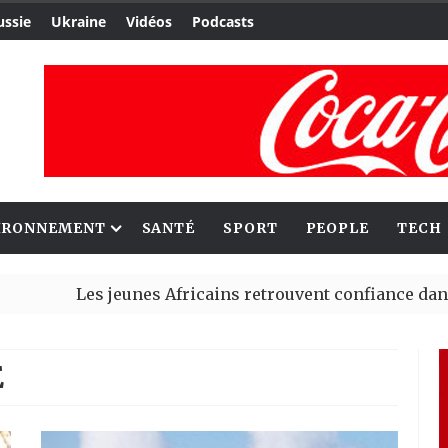
ussie
Ukraine
Vidéos
Podcasts
IRONNEMENT
SANTÉ
SPORT
PEOPLE
TECH
Les jeunes Africains retrouvent confiance dans l’économ
Aliko Dangote et Mark Carney explorent de nouvelles op
E