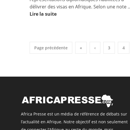
délivrer des visas en Afrique. Selon une note ..
Lire la suite
Page précédente
«
‹
3
4
Africa Presse est un média de référence de débats sur
l’actualité en Afrique. Notre objectif est non seulement
de connecter l’Afrique au reste du monde, mais