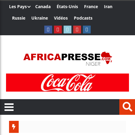
Les Pays
Canada
États-Unis
France
Iran
Russie
Ukraine
Vidéos
Podcasts
Les jeunes Afric