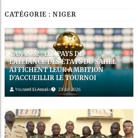
Guinée : Nimba 
CATÉGORIE : NIGER
Réforme électoral
Bénin : Patrice 
Aliko Dangote et
CAN 2032 : LES PAYS DE
L’ALLIANCE DES ÉTATS DU SAHEL
AFFICHENT LEUR AMBITION
D’ACCUEILLIR LE TOURNOI
Youssef El Assal
23 Jul 2026