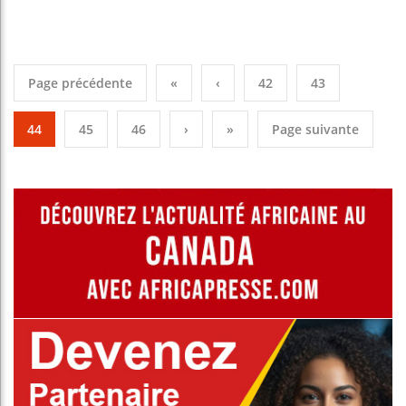
Page précédente
«
‹
42
43
44
45
46
›
»
Page suivante