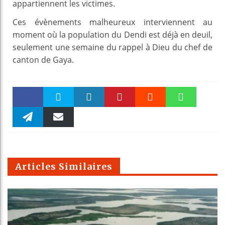
appartiennent les victimes.
Ces évènements malheureux interviennent au
moment où la population du Dendi est déjà en deuil,
seulement une semaine du rappel à Dieu du chef de
canton de Gaya.
Faceboo
Twitter
linkedin
Pinteres
Reddit
WhatsAp
k
Telegra
Email
t
pt
m
Articles Similaires