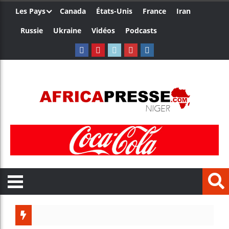
Les Pays
Canada
États-Unis
France
Iran
Russie
Ukraine
Vidéos
Podcasts
Le Camer