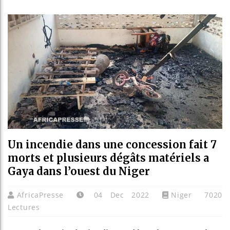
Bassirou
Côte d’I
Tunisie 
Ceuta : 
Un incendie dans une concession fait 7
morts et plusieurs dégâts matériels a
Gaya dans l’ouest du Niger
AfricaPresse
04 Dec 2022
Niger
7020
Lectures