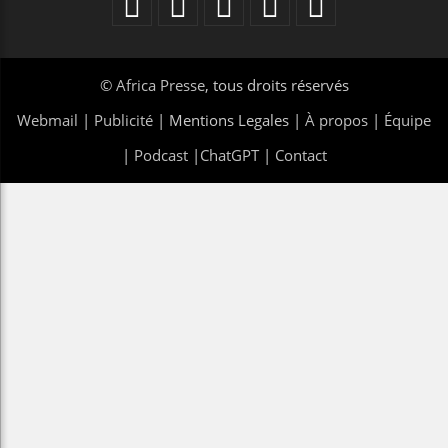
©
Africa Presse
, tous droits réservés
Webmail
|
Publicité
| Mentions Legales |
À propos
|
Équipe
|
Podcast
|
ChatGPT
|
Contact