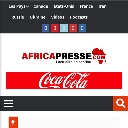
Les Pays
Canada
États-Unis
France
Iran
Russie
Ukraine
Vidéos
Podcasts
Trump n