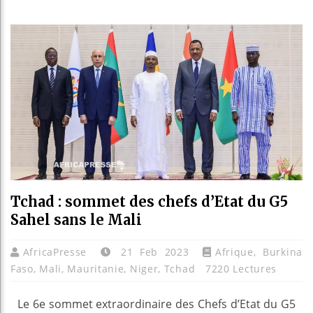
Les jeu
Guinée 
Réforme 
Bénin :
Tchad : sommet des chefs d’Etat du G5
Sahel sans le Mali
AfricaPresse
21 Feb 2023
Afrique
,
Burkina
Faso
,
Mali
,
Mauritanie
,
Niger
,
Tchad
7220 Lectures
Le 6e sommet extraordinaire des Chefs d’Etat du G5