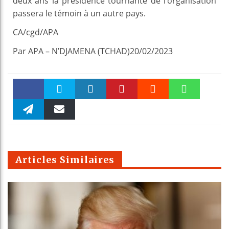
deux ans la présidence tournante de l’organisation
passera le témoin à un autre pays.
CA/cgd/APA
Par APA – N’DJAMENA (TCHAD)20/02/2023
Faceboo
Twitter
linkedin
Pinteres
Reddit
WhatsAp
k
Telegra
Email
t
pt
m
Articles Similaires