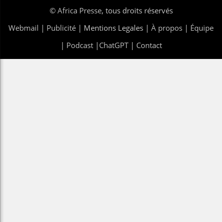
©
Africa Presse
, tous droits réservés
Webmail
|
Publicité
| Mentions Legales |
À propos
|
Équipe
|
Podcast
|
ChatGPT
|
Contact