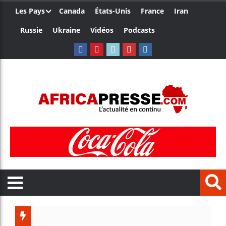
Les Pays
Canada
États-Unis
France
Iran
Russie
Ukraine
Vidéos
Podcasts
Le Cameroun et 