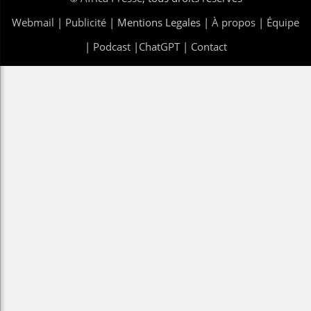
Webmail
|
Publicité
| Mentions Legales |
À propos
|
Équipe
|
Podcast
|
ChatGPT
|
Contact