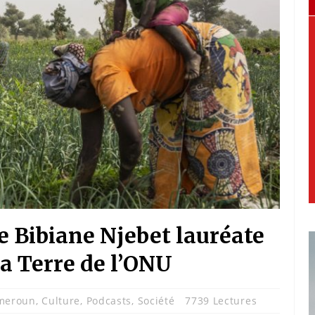
 Bibiane Njebet lauréate
a Terre de l’ONU
meroun
,
Culture
,
Podcasts
,
Société
7739 Lectures