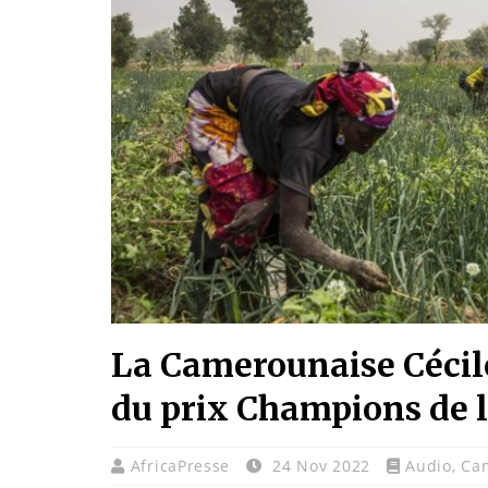
La Camerounaise Cécile
du prix Champions de l
AfricaPresse
24 Nov 2022
Audio
,
Ca