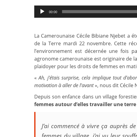
Audio
00:00
Player
La Camerounaise Cécile Bibiane Njebet a ét
de la Terre mardi 22 novembre. Cette r
l’environnement est décernée une fois pa
agronome camerounaise est originaire de la 
plaidoyer pour les droits de femmes en matièr
«
Ah, j’étais surprise, cela implique tout d’a
motivation à aller de l’avant
», nous dit Cécile
Depuis son enfance dans un village forestier
femmes autour d’elles travailler une terre 
J’ai commencé à vivre ça auprès d
femmes du village, j’ai vu leur souffra