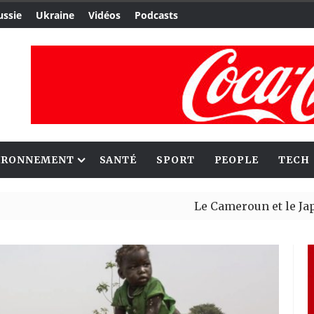
ussie
Ukraine
Vidéos
Podcasts
IRONNEMENT
SANTÉ
SPORT
PEOPLE
TECH
Le Cameroun et le Japon renforc
Ceuta : Rabat affirme avoir aler