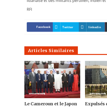
libanaise et des militants péruvien, indien et
RFI
Facebook
Twitter
linkedin
Articles Similaires
Le Cameroun et le Japon
Expulsés 