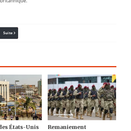
 britannique.
Suite
Pinterest
Reddit
Email
des États-Unis
Remaniement