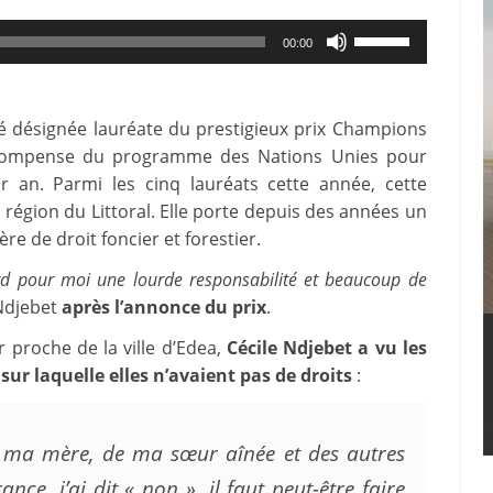
Use
00:00
Up/Down
Arrow
keys
é désignée lauréate du prestigieux prix Champions
to
écompense du programme des Nations Unies pour
r an. Parmi les cinq lauréats cette année, cette
increase
région du Littoral. Elle porte depuis des années un
or
e de droit foncier et forestier.
decrease
volume.
bord pour moi une lourde responsabilité et beaucoup de
 Ndjebet
après l’annonce du prix
.
 proche de la ville d’Edea,
Cécile Ndjebet a vu les
sur laquelle elles n’avaient pas de droits
:
e ma mère, de ma sœur aînée et des autres
nce, j’ai dit « non », il faut peut-être faire