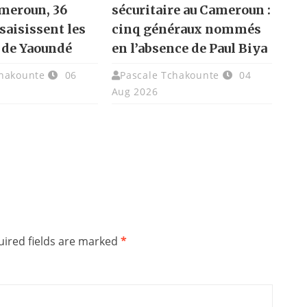
ameroun, 36
sécuritaire au Cameroun :
saisissent les
cinq généraux nommés
 de Yaoundé
en l’absence de Paul Biya
chakounte
06
Pascale Tchakounte
04
Aug 2026
ired fields are marked
*