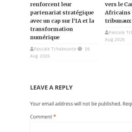
renforcent leur
vers le C
partenariat stratégique
Africains 
avec un cap sur l’IA et la
tribunaux
transformation
Pascale T
numérique
Aug 2026
Pascale Tchakounte
06
Aug 2026
LEAVE A REPLY
Your email address will not be published.
Requ
Comment
*