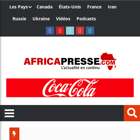
Les Pays
Canada
États-Unis
France
Iran
Russie
Ukraine
Vidéos
Podcasts
Le Cameroun et