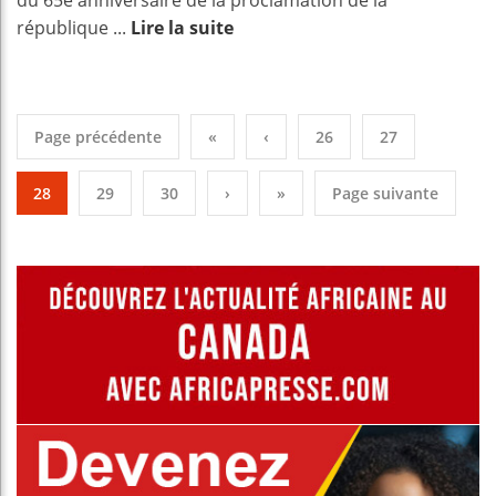
du 65e anniversaire de la proclamation de la
république ...
Lire la suite
Page précédente
«
‹
26
27
28
29
30
›
»
Page suivante