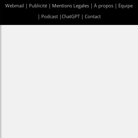
Webmail
|
Publicité
| Mentions Legales |
À propos
|
Équipe
|
Podcast
|
ChatGPT
|
Contact