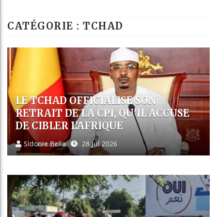
Bassirou Diom
CATÉGORIE : TCHAD
Côte d’Ivoire 
Tunisie : la 
Ceuta : Rabat 
BIRGITTE MARKUSSEN NOMMÉE
ENVOYÉE SPÉCIALE : L’EUROPE
CHANGE DE FUSIL D’ÉPAULE DANS
LA CRISE SAHÉLIENNE
Youssef El Assal
25 Jul 2026