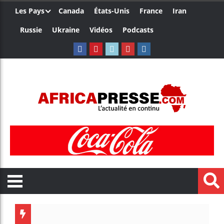
Les Pays
Canada
États-Unis
France
Iran
Russie
Ukraine
Vidéos
Podcasts
Les jeunes Afri