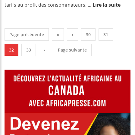
tarifs au profit des consommateurs. ...
Lire la suite
Page précédente
«
‹
30
31
32
33
›
Page suivante