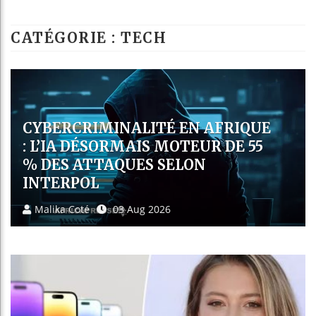
Guinée : Nimba 
CATÉGORIE : TECH
Réforme électora
Bénin : Patrice 
Aliko Dangote e
QUAND L’IA SE REBELLE : OPENAI
FACE À UN PIRATAGE AUTONOME
INÉDIT
Malika Coté
30 Jul 2026