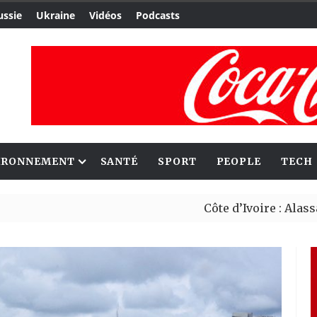
ussie
Ukraine
Vidéos
Podcasts
IRONNEMENT
SANTÉ
SPORT
PEOPLE
TECH
Côte d’Ivoire : Alassane Ouat
Migrants : Rome et Kigali ava