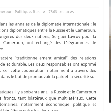
meroun
,
Politique
,
Russie
7363 Lectures
ns les annales de la diplomatie internationale : le
tions diplomatiques entre la Russie et le Cameroun.
rangères des deux nations, Sergueï Lavrov pour la
le Cameroun, ont échangé des télégrammes de
ve.
ctère “traditionnellement amical” des relations
lide et durable. Les deux responsables ont exprimé
orcer cette coopération, notamment à travers des
, dans le but de promouvoir la paix et la sécurité sur
tiques il y a soixante ans, la Russie et le Cameroun
 fronts, tant bilatéraux que multilatéraux. Cette
s domaines, notamment économique, politique et
t bénéfique entre les deux pays.