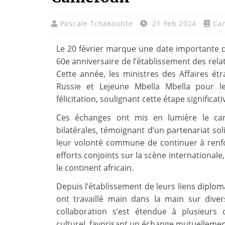
Pascale Tchakounte
21 Feb 2024
Ca
Le 20 février marque une date importante da
60e anniversaire de l’établissement des rela
Cette année, les ministres des Affaires ét
Russie et Lejeune Mbella Mbella pour 
félicitation, soulignant cette étape significati
Ces échanges ont mis en lumière le cara
bilatérales, témoignant d’un partenariat so
leur volonté commune de continuer à renf
efforts conjoints sur la scène internationale
le continent africain.
Depuis l’établissement de leurs liens diploma
ont travaillé main dans la main sur divers
collaboration s’est étendue à plusieur
culturel, favorisant un échange mutuellemen