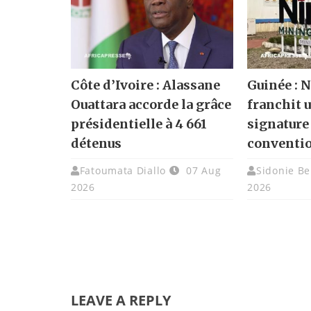
Côte d’Ivoire : Alassane
Guinée :
Ouattara accorde la grâce
franchit u
présidentielle à 4 661
signature
détenus
conventi
Fatoumata Diallo
07 Aug
Sidonie Be
2026
2026
LEAVE A REPLY