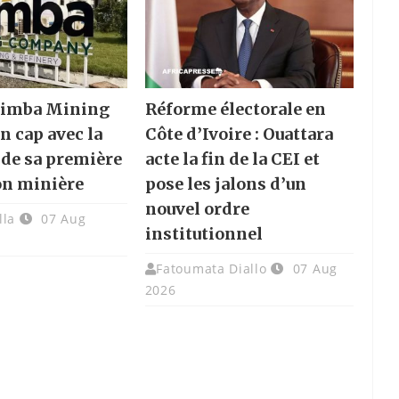
 Nimba Mining
Réforme électorale en
n cap avec la
Côte d’Ivoire : Ouattara
 de sa première
acte la fin de la CEI et
on minière
pose les jalons d’un
nouvel ordre
lla
07 Aug
institutionnel
Fatoumata Diallo
07 Aug
2026