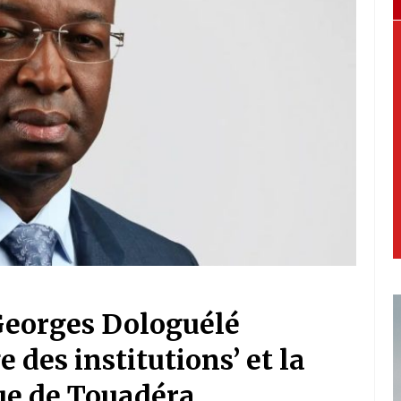
-Georges Dologuélé
 des institutions’ et la
ue de Touadéra