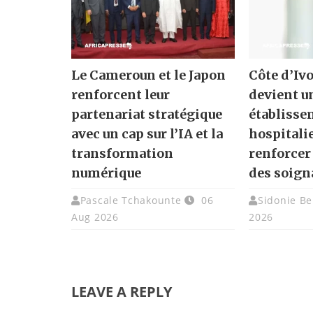
Le Cameroun et le Japon
Côte d’Ivo
renforcent leur
devient u
partenariat stratégique
établisse
avec un cap sur l’IA et la
hospitali
transformation
renforcer
numérique
des soign
Pascale Tchakounte
06
Sidonie Be
Aug 2026
2026
LEAVE A REPLY