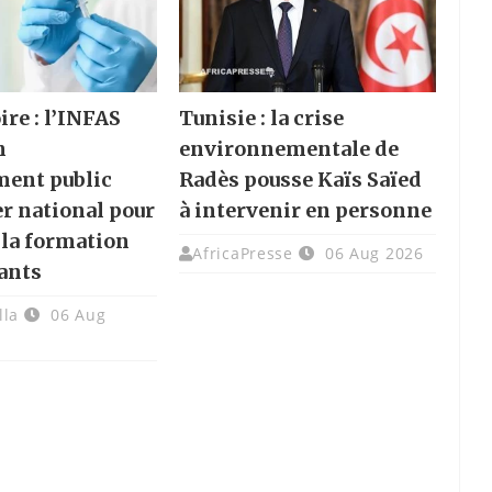
ire : l’INFAS
Tunisie : la crise
n
environnementale de
ment public
Radès pousse Kaïs Saïed
er national pour
à intervenir en personne
 la formation
AfricaPresse
06 Aug 2026
ants
lla
06 Aug