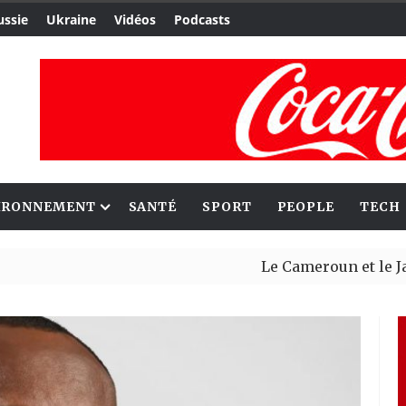
ussie
Ukraine
Vidéos
Podcasts
IRONNEMENT
SANTÉ
SPORT
PEOPLE
TECH
Le Cameroun et le Japon renf
Ceuta : Rabat affirme avoir 