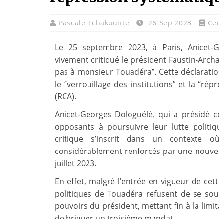
Pascale Tchakounte
26 Sep 2023
Ce
Le 25 septembre 2023, à Paris, Anicet-G
vivement critiqué le président Faustin-Arch
pas à monsieur Touadéra”. Cette déclaration
le “verrouillage des institutions” et la “ré
(RCA).
Anicet-Georges Dologuélé, qui a présidé c
opposants à poursuivre leur lutte politiq
critique s’inscrit dans un contexte 
considérablement renforcés par une nouvel
juillet 2023.
En effet, malgré l’entrée en vigueur de cett
politiques de Touadéra refusent de se sou
pouvoirs du président, mettant fin à la limit
de briguer un troisième mandat.