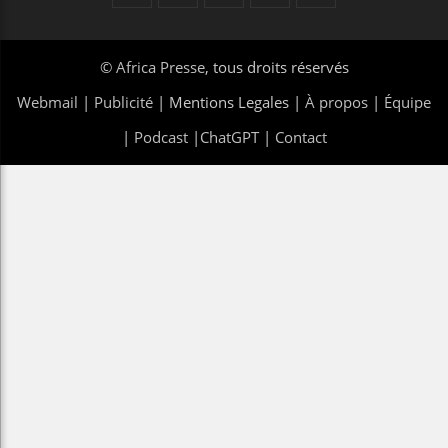
©
Africa Presse
, tous droits réservés
Webmail
|
Publicité
| Mentions Legales |
À propos
|
Équipe
|
Podcast
|
ChatGPT
|
Contact