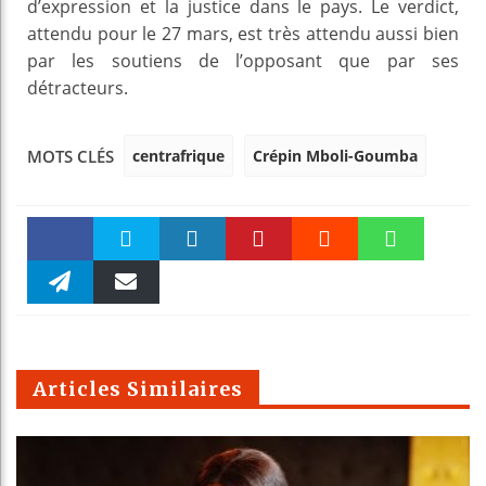
d’expression et la justice dans le pays. Le verdict,
attendu pour le 27 mars, est très attendu aussi bien
par les soutiens de l’opposant que par ses
détracteurs.
centrafrique
Crépin Mboli-Goumba
MOTS CLÉS
Faceboo
Twitter
linkedin
Pinteres
Reddit
WhatsAp
k
Telegra
Email
t
pt
m
Articles Similaires