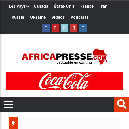
Les Pays
Canada
États-Unis
France
Iran
Russie
Ukraine
Vidéos
Podcasts
Les je