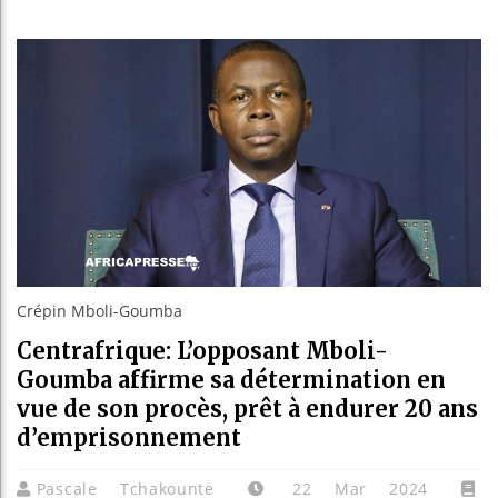
Guinée
Réform
Bénin 
Aliko 
Crépin Mboli-Goumba
Centrafrique: L’opposant Mboli-
Goumba affirme sa détermination en
vue de son procès, prêt à endurer 20 ans
d’emprisonnement
Pascale Tchakounte
22 Mar 2024