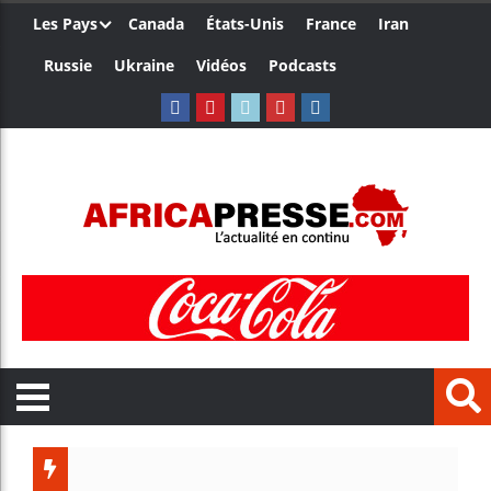
Les Pays
Canada
États-Unis
France
Iran
Russie
Ukraine
Vidéos
Podcasts
Trump n