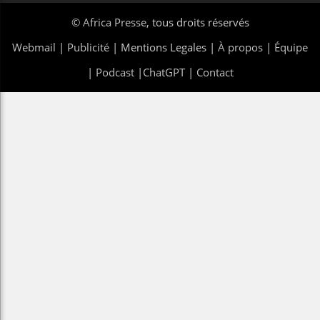
©
Africa Presse
, tous droits réservés
Webmail
|
Publicité
| Mentions Legales |
À propos
|
Équipe
|
Podcast
|
ChatGPT
|
Contact