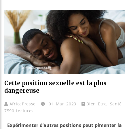
Les jeu
Guinée 
Réforme 
Bénin :
Cette position sexuelle est la plus
dangereuse
AfricaPresse
01 Mar 2023
Bien Être
,
Santé
7590 Lectures
Expérimenter d’autres positions peut pimenter la