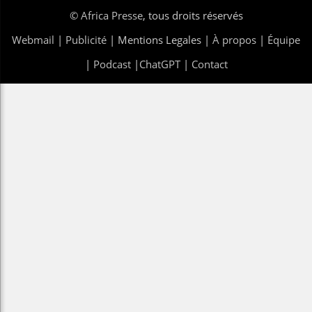
©
Africa Presse
, tous droits réservés
Webmail
|
Publicité
| Mentions Legales |
À propos
|
Équipe
|
Podcast
|
ChatGPT
|
Contact