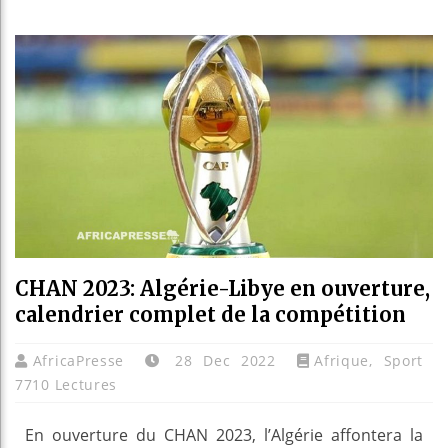
Les jeun
Guinée :
Réforme é
Bénin : P
CHAN 2023: Algérie-Libye en ouverture,
calendrier complet de la compétition
AfricaPresse
28 Dec 2022
Afrique
,
Sport
7710 Lectures
En ouverture du CHAN 2023, l’Algérie affontera la