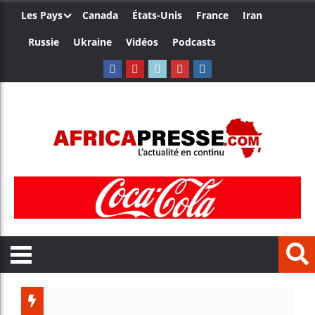
Les Pays
Canada
États-Unis
France
Iran
Russie
Ukraine
Vidéos
Podcasts
Trump no