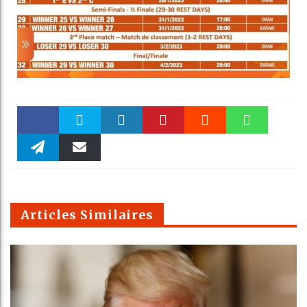
Faceboo
Twitter
linkedin
Pinteres
Reddit
WhatsAp
k
Telegra
Email
t
pt
m
Articles Similaires