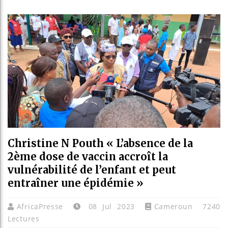
Les jeun
Guinée :
Réforme é
Bénin : 
Christine N Pouth « L’absence de la
2ème dose de vaccin accroît la
vulnérabilité de l’enfant et peut
entraîner une épidémie »
AfricaPresse
08 Jul 2023
Cameroun
7240
Lectures