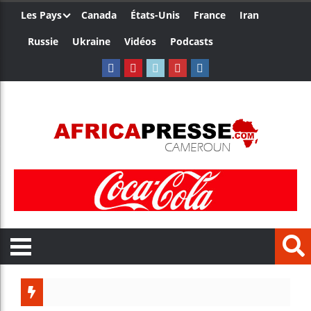
Les Pays
Canada
États-Unis
France
Iran
Russie
Ukraine
Vidéos
Podcasts
Trump no