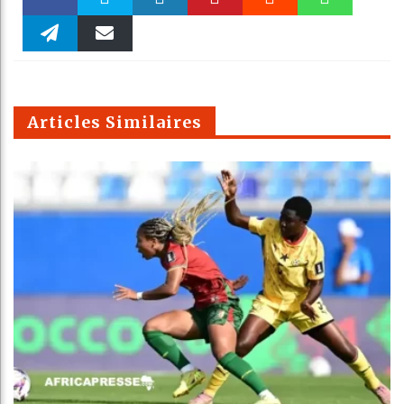
Faceboo
Twitter
linkedin
Pinteres
Reddit
WhatsAp
k
Telegra
Email
t
pt
m
Articles Similaires