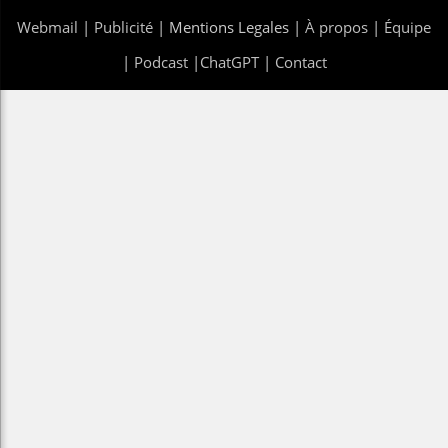
Webmail
|
Publicité
| Mentions Legales |
À propos
|
Équipe
|
Podcast
|
ChatGPT
|
Contact