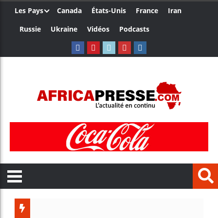
Les Pays
Canada
États-Unis
France
Iran
Russie
Ukraine
Vidéos
Podcasts
Trump nom