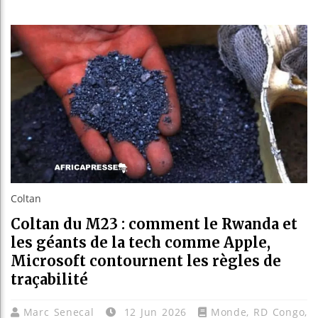
Les jeunes
Guinée : N
Réforme él
Bénin : Pa
Coltan
Coltan du M23 : comment le Rwanda et
les géants de la tech comme Apple,
Microsoft contournent les règles de
traçabilité
Marc Senecal
12 Jun 2026
Monde
,
RD Congo
,