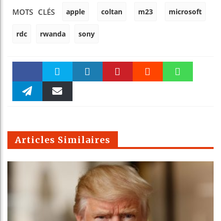
apple
coltan
m23
microsoft
MOTS CLÉS
rdc
rwanda
sony
Faceboo
Twitter
linkedin
Pinteres
Reddit
WhatsAp
k
Telegra
Email
t
pt
m
Articles Similaires