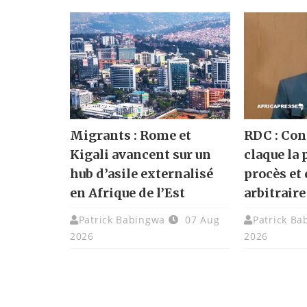
Migrants : Rome et
RDC : Co
Kigali avancent sur un
claque la 
hub d’asile externalisé
procès et
en Afrique de l’Est
arbitraire
Patrick Babingwa
07 Aug
Patrick Ba
2026
2026