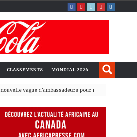
CLASSEMENTS
MONDIAL 2026
ague d’ambassadeurs pour renforcer la présence amér
sident du tout premier Sénat issu de la réforme constit