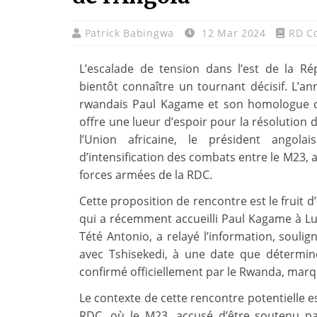
Patrick Babingwa
12 Mar 2024
RD C
L’escalade de tension dans l’est de la 
bientôt connaître un tournant décisif. L’a
rwandais Paul Kagame et son homologue cong
offre une lueur d’espoir pour la résolution d
l’Union africaine, le président angol
d’intensification des combats entre le M23, 
forces armées de la RDC.
Cette proposition de rencontre est le fruit
qui a récemment accueilli Paul Kagame à Lua
Tété Antonio, a relayé l’information, soul
avec Tshisekedi, à une date que détermi
confirmé officiellement par le Rwanda, marq
Le contexte de cette rencontre potentielle e
RDC, où le M23, accusé d’être soutenu pa