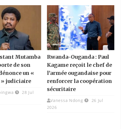
nstant Mutamba
Rwanda-Ouganda : Paul
porte de son
Kagame reçoit le chef de
 dénonce un «
l’armée ougandaise pour
 » judiciaire
renforcer la coopération
sécuritaire
bingwa
28 Jul
Vanessa Ndong
26 Jul
2026