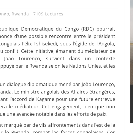
ongo
,
Rwanda
7109 Lectures
République Démocratique du Congo (RDC) pourrait
nnonce d’une possible rencontre entre le président
olais Félix Tshisekedi, sous l’égide de l’Angola,
u conflit. Cette initiative, émanant du médiateur de
ais Joao Lourenço, survient dans un contexte
appuyé par le Rwanda selon les Nations Unies, et les
 d’un dialogue diplomatique mené par João Lourenço,
nda. Le ministre angolais des Affaires étrangères,
ignant l’accord de Kagame pour une future entrevue
nera le médiateur. Cet engagement, bien que non
ue une avancée notable dans les efforts de paix.
st marqué par de vifs affrontements dans l’est de la
r le Rwanda, combat les forces congolaises. Ces