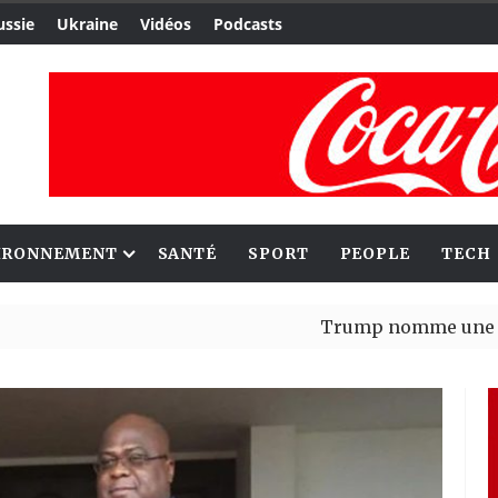
ussie
Ukraine
Vidéos
Podcasts
IRONNEMENT
SANTÉ
SPORT
PEOPLE
TECH
Trump nomme une nouvelle v
Bénin : Patrice Talon élu pré