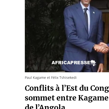
Paul Kagame et Félix Tshisekedi
Conflits à l’Est du Con
sommet entre Kagame e
de l’Angola