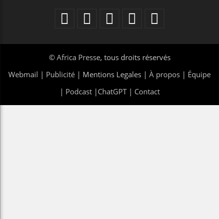
©
Africa Presse
, tous droits réservés
Webmail
|
Publicité
| Mentions Legales |
À propos
|
Équipe
|
Podcast
|
ChatGPT
|
Contact