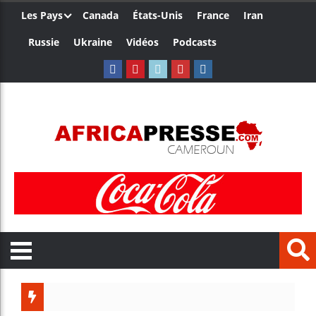
Les Pays
Canada
États-Unis
France
Iran
Russie
Ukraine
Vidéos
Podcasts
Les jeun