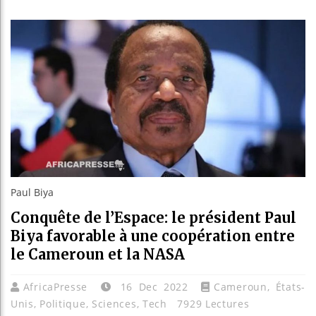
Guinée :
Réforme é
Bénin : 
Aliko Da
Paul Biya
Conquête de l’Espace: le président Paul
Biya favorable à une coopération entre
le Cameroun et la NASA
AfricaPresse
16 Dec 2022
Cameroun
,
États-
Unis
,
Politique
,
Sciences
,
Tech
7929 Lectures