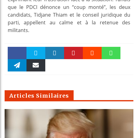
que le PDCI dénonce un “coup monté”, les deux
candidats, Tidjane Thiam et le conseil juridique du
parti, appellent au calme et à la retenue des
militants.
Faceboo
Twitter
linkedin
Pinteres
Reddit
WhatsAp
k
Telegra
Email
t
pt
m
Articles Similaires