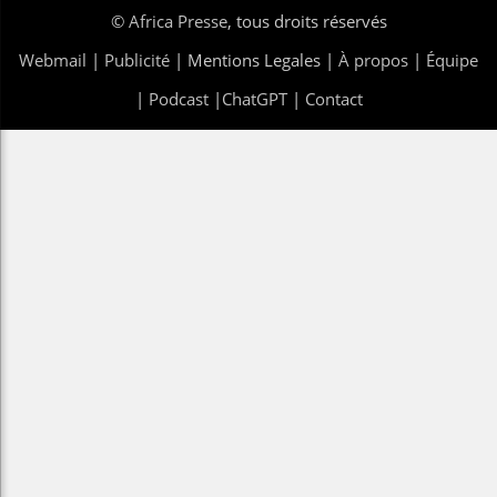
©
Africa Presse
, tous droits réservés
Webmail
|
Publicité
| Mentions Legales |
À propos
|
Équipe
|
Podcast
|
ChatGPT
|
Contact