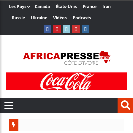
Les Pays
Canada
États-Unis
France
Iran
Russie
Ukraine
Vidéos
Podcasts
Trump n