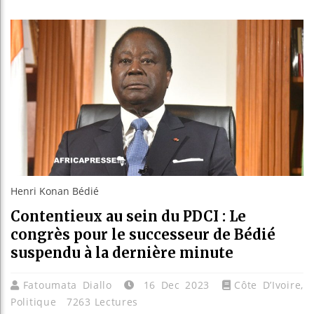
Les jeun
Guinée :
Réforme 
Bénin : 
Henri Konan Bédié
Contentieux au sein du PDCI : Le
congrès pour le successeur de Bédié
suspendu à la dernière minute
Fatoumata Diallo
16 Dec 2023
Côte D’Ivoire
,
Politique
7263 Lectures