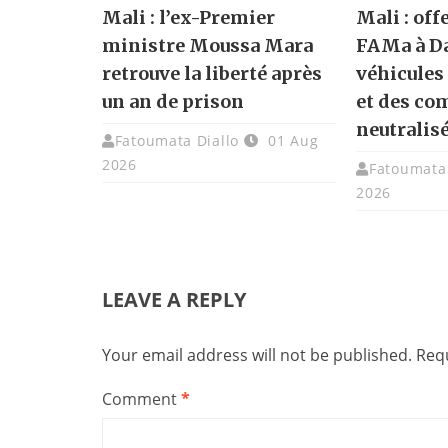
Mali : l’ex-Premier
Mali : off
ministre Moussa Mara
FAMa à Da
retrouve la liberté après
véhicules
un an de prison
et des co
neutralis
Fatoumata Diallo
01 Aug
2026
Fatoumata 
2026
LEAVE A REPLY
Your email address will not be published.
Requ
Comment
*