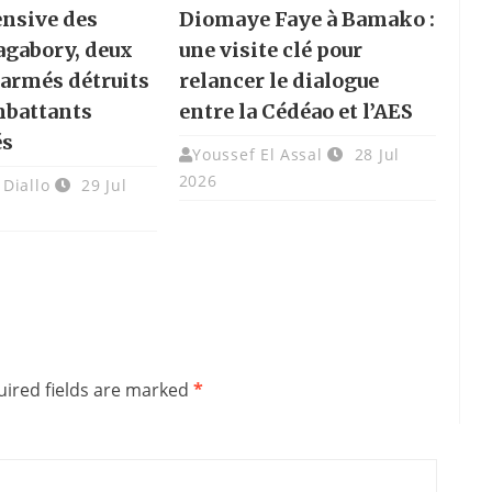
ensive des
Diomaye Faye à Bamako :
gabory, deux
une visite clé pour
 armés détruits
relancer le dialogue
mbattants
entre la Cédéao et l’AES
és
Youssef El Assal
28 Jul
2026
Diallo
29 Jul
ired fields are marked
*