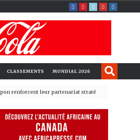
CLASSEMENTS
MONDIAL 2026
cent leur partenariat stratégique avec un cap sur l’IA 
rté Madrid des risques migratoires dès juillet
| 05 Aug 20