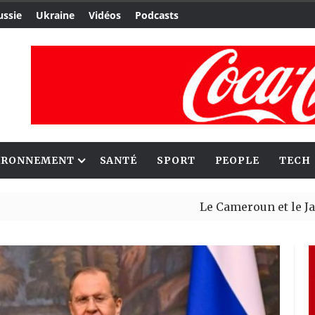
ussie
Ukraine
Vidéos
Podcasts
IRONNEMENT
SANTÉ
SPORT
PEOPLE
TECH
Le Cameroun et le Japon renfor
Ceuta : Rabat affirme avoir ale