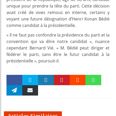
unique pour prendre la tête du parti. Cette décision
avait créé de vives remous en interne, certains y
voyant une future désignation d’Henri Konan Bédié
comme candidat à la présidentielle.
« Il ne faut pas confondre la présidence du parti et la
convention qui va élire notre candidat », nuance
cependant Bernard Vié. « M. Bédié peut diriger et
fédérer le parti, sans être le futur candidat à la
présidentielle », poursuit-il.
Faceboo
Twitter
linkedin
Pinteres
Reddit
WhatsAp
k
Telegra
Email
t
pt
m
Articles Similaires