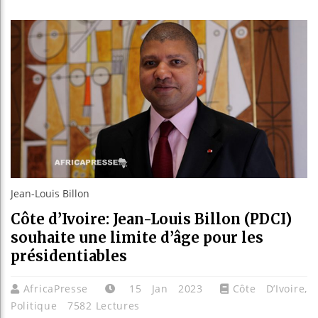
Bassir
Côte d’
Tunisi
Ceuta :
Jean-Louis Billon
Côte d’Ivoire: Jean-Louis Billon (PDCI)
souhaite une limite d’âge pour les
présidentiables
AfricaPresse
15 Jan 2023
Côte D’Ivoire
,
Politique
7582 Lectures