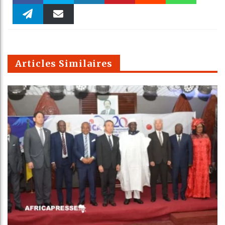
Faceboo
Twitter
linkedin
Pinteres
Reddit
WhatsAp
k
Telegra
Email
t
pt
m
Articles Similaires