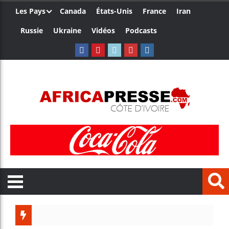
Les Pays
Canada
États-Unis
France
Iran
Russie
Ukraine
Vidéos
Podcasts
Le Camer