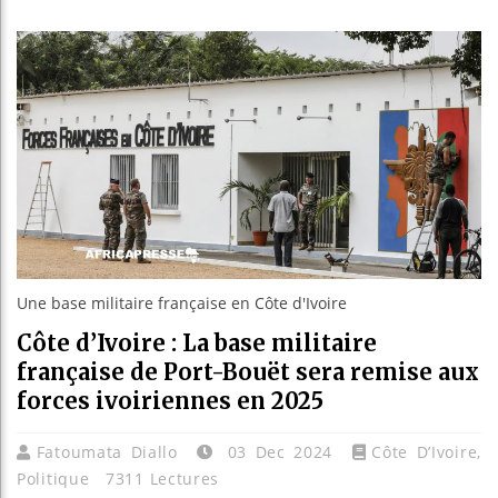
Bassirou
Côte d’I
Tunisie 
Ceuta : 
Une base militaire française en Côte d'Ivoire
Côte d’Ivoire : La base militaire
française de Port-Bouët sera remise aux
forces ivoiriennes en 2025
Fatoumata Diallo
03 Dec 2024
Côte D’Ivoire
,
Politique
7311 Lectures