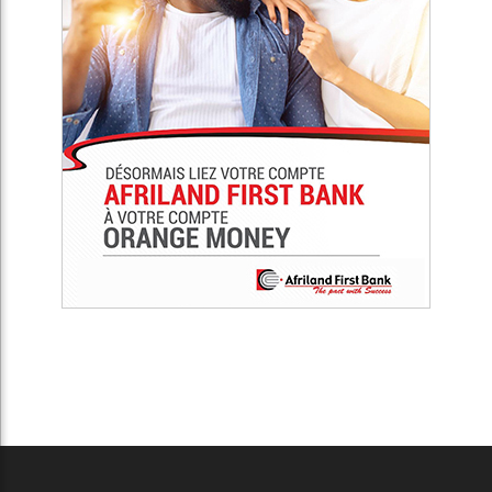
Africa Presse est un média de référence de débats sur
l’actualité en Afrique. Notre objectif est non seulement de
connecter l’Afrique au reste du monde, mais d’établir un
moyen de communication simple et efficace, et ainsi
promouvoir la diversité du continent sur tous les plans de
l'actualité.
Articles Récents
Le Cameroun et le Japon renforcent
leur partenariat stratégique avec un
cap sur l’IA et la transformation
numérique