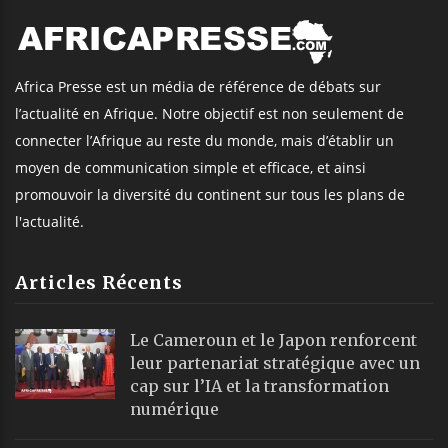
Bassirou Diomaye Faye obtient 340
milliards FCFA de la Banque
mondiale pour la souveraineté
agricole et l’énergie
Retrouvez AfricaPresse Sur :
©
Africa Presse
, tous droits réservés
Webmail
|
Publicité
| Mentions Legales |
À propos
|
Équipe
|
Podcast
|
ChatGPT
|
Contact