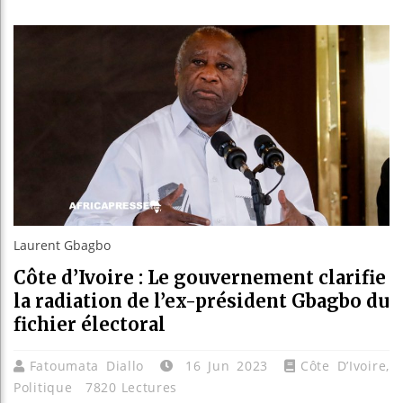
Les jeun
Guinée 
Réforme 
Bénin : 
Laurent Gbagbo
Côte d’Ivoire : Le gouvernement clarifie
la radiation de l’ex-président Gbagbo du
fichier électoral
Fatoumata Diallo
16 Jun 2023
Côte D’Ivoire
,
Politique
7820 Lectures