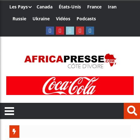
Les Pays
Canada
États-Unis
France
Iran
Russie
Ukraine
Vidéos
Podcasts
Trump n