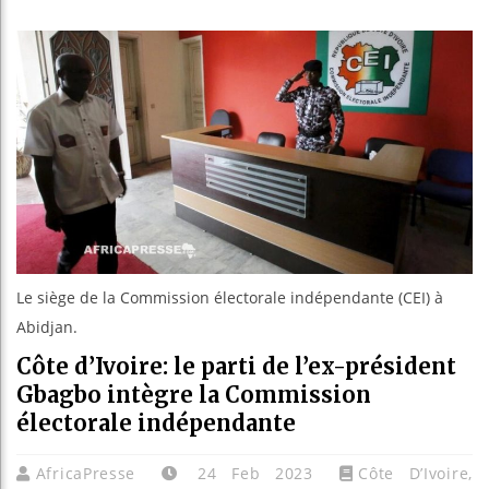
Le Camer
Bassirou
Côte d’I
Tunisie 
Le siège de la Commission électorale indépendante (CEI) à
Abidjan.
Côte d’Ivoire: le parti de l’ex-président
Gbagbo intègre la Commission
électorale indépendante
AfricaPresse
24 Feb 2023
Côte D’Ivoire
,