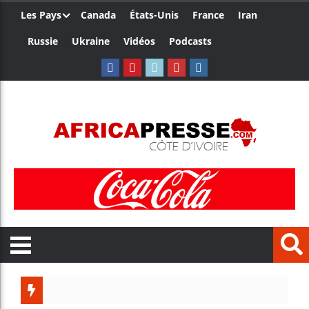
Les Pays
Canada
États-Unis
France
Iran
Russie
Ukraine
Vidéos
Podcasts
Aliko Da