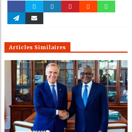
Faceboo
Twitter
linkedin
Pinteres
Reddit
WhatsAp
k
Telegra
Email
t
pt
m
Articles Similaires