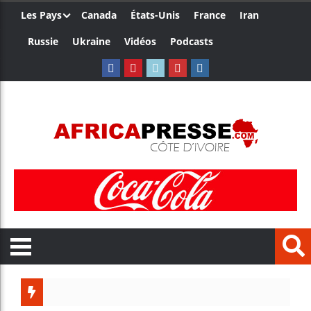
Les Pays
Canada
États-Unis
France
Iran
Russie
Ukraine
Vidéos
Podcasts
Le Cam