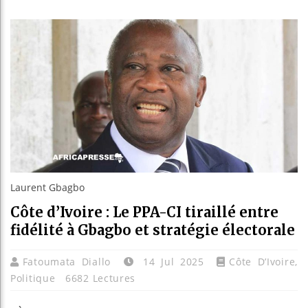
Bassir
Côte d
Tunisi
Ceuta 
Laurent Gbagbo
Côte d’Ivoire : Le PPA-CI tiraillé entre
fidélité à Gbagbo et stratégie électorale
Fatoumata Diallo
14 Jul 2025
Côte D’Ivoire
,
Politique
6682 Lectures