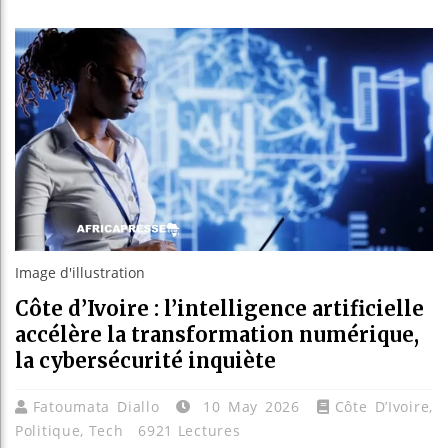
Les jeunes
Guinée : 
Réforme él
Bénin : Pa
Image d'illustration
Côte d’Ivoire : l’intelligence artificielle
accélère la transformation numérique,
la cybersécurité inquiète
Fatoumata Diallo
10 May 2026
Côte D’Ivoire
,
Politique
,
Tech
6921 Lectures