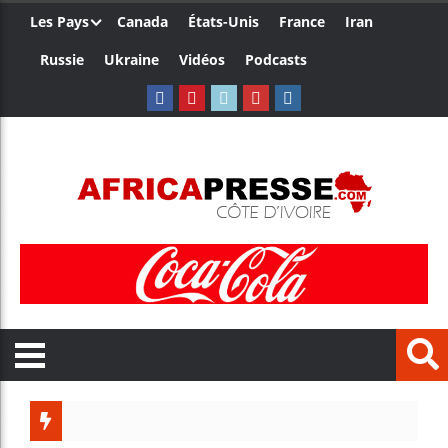
Les Pays
Canada
États-Unis
France
Iran
Russie
Ukraine
Vidéos
Podcasts
Trump nom