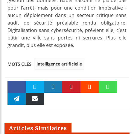
gestion des données. Babel Balsomi ne plaide pas
pour l’arrêt, mais pour une condition impérative :
aucun déploiement dans un secteur critique sans
audit de sécurité préalable rendu obligatoire.
Digitalisation sans cybersécurité, prévient elle, c’est
bâtir une ville sans portes ni serrures. Plus elle
grandit, plus elle est exposée.
intelligence artificielle
MOTS CLÉS
Faceboo
Twitter
linkedin
Pinteres
Reddit
WhatsAp
k
Telegra
Email
t
pt
m
Articles Similaires