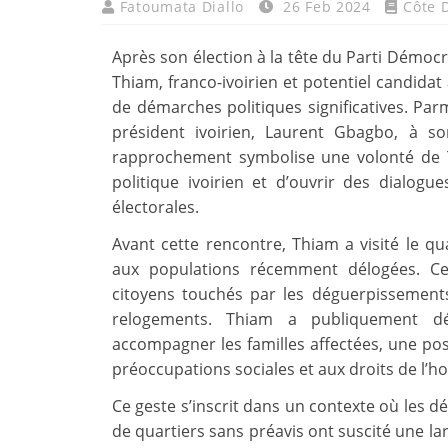
Fatoumata Diallo
26 Feb 2024
Côte D
Après son élection à la tête du Parti Démocr
Thiam, franco-ivoirien et potentiel candidat à
de démarches politiques significatives. Par
président ivoirien, Laurent Gbagbo, à 
rapprochement symbolise une volonté de 
politique ivoirien et d’ouvrir des dialog
électorales.
Avant cette rencontre, Thiam a visité le 
aux populations récemment délogées. Ce
citoyens touchés par les déguerpissements
relogements. Thiam a publiquement d
accompagner les familles affectées, une pos
préoccupations sociales et aux droits de l’
Ce geste s’inscrit dans un contexte où les d
de quartiers sans préavis ont suscité une la