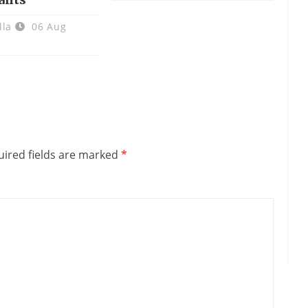
lla
06 Aug
ired fields are marked
*