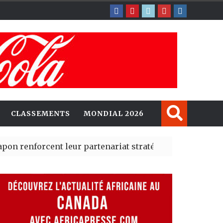
CLASSEMENTS
MONDIAL 2026
orcent leur partenariat stratégique avec un cap sur l’I
lerté Madrid des risques migratoires dès juillet
| 05 Aug 