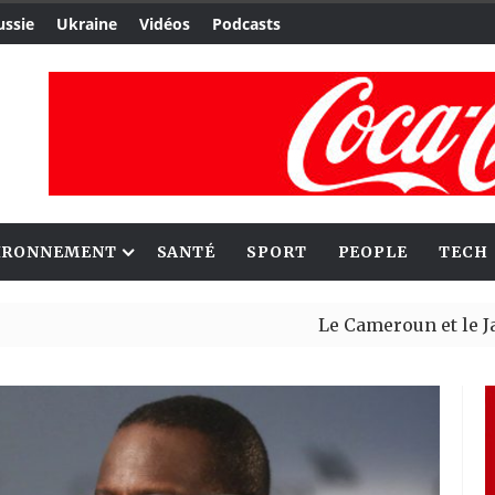
ussie
Ukraine
Vidéos
Podcasts
IRONNEMENT
SANTÉ
SPORT
PEOPLE
TECH
Le Cameroun et le Japon renf
Ceuta : Rabat affirme avoir a