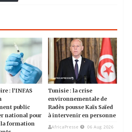
ire : l’INFAS
Tunisie : la crise
n
environnementale de
ment public
Radès pousse Kaïs Saïed
er national pour
à intervenir en personne
 la formation
AfricaPresse
06 Aug 2026
ants