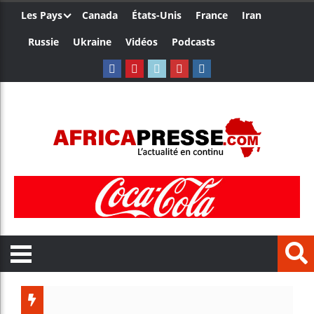
Les Pays
Canada
États-Unis
France
Iran
Russie
Ukraine
Vidéos
Podcasts
Trump nom