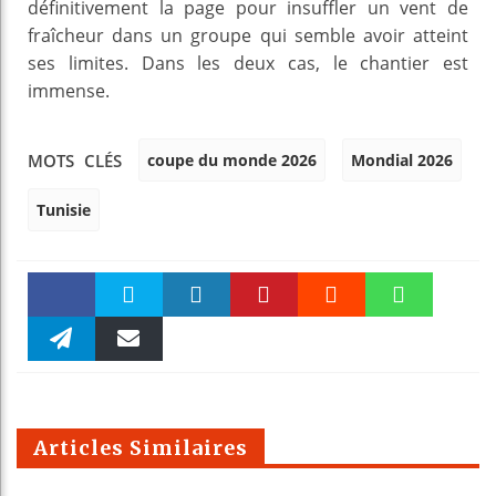
définitivement la page pour insuffler un vent de
fraîcheur dans un groupe qui semble avoir atteint
ses limites. Dans les deux cas, le chantier est
immense.
coupe du monde 2026
Mondial 2026
MOTS CLÉS
Tunisie
Faceboo
Twitter
linkedin
Pinteres
Reddit
WhatsAp
k
Telegra
Email
t
pt
m
Articles Similaires