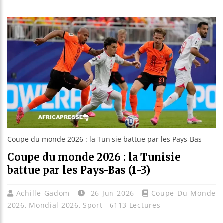
Les jeune
Guinée : 
Réforme él
Bénin : Pa
Coupe du monde 2026 : la Tunisie battue par les Pays-Bas
Coupe du monde 2026 : la Tunisie
battue par les Pays-Bas (1-3)
Achille Gadom
26 Jun 2026
Coupe Du Monde
2026
,
Mondial 2026
,
Sport
6113 Lectures