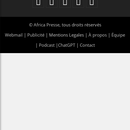
©
Africa Presse
, tous droits réservés
Webmail
|
Publicité
| Mentions Legales |
À propos
|
Équipe
|
Podcast
|
ChatGPT
|
Contact