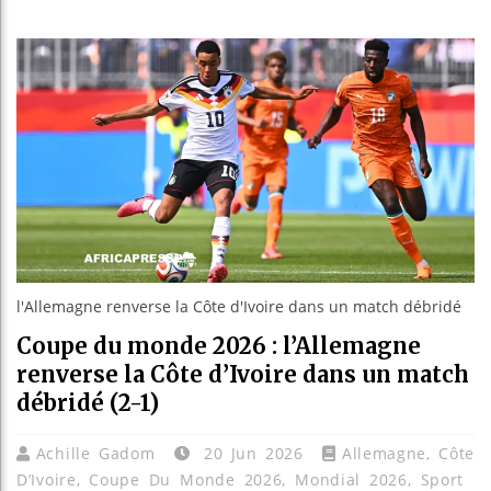
Bassirou Dio
Côte d’Ivoir
Tunisie : la
Ceuta : Raba
l'Allemagne renverse la Côte d'Ivoire dans un match débridé
Coupe du monde 2026 : l’Allemagne
renverse la Côte d’Ivoire dans un match
débridé (2-1)
Achille Gadom
20 Jun 2026
Allemagne
,
Côte
D’Ivoire
,
Coupe Du Monde 2026
,
Mondial 2026
,
Sport