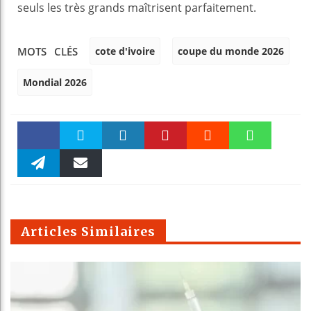
seuls les très grands maîtrisent parfaitement.
cote d'ivoire
coupe du monde 2026
MOTS CLÉS
Mondial 2026
Faceboo
Twitter
linkedin
Pinteres
Reddit
WhatsAp
k
Telegra
Email
t
pt
m
Articles Similaires