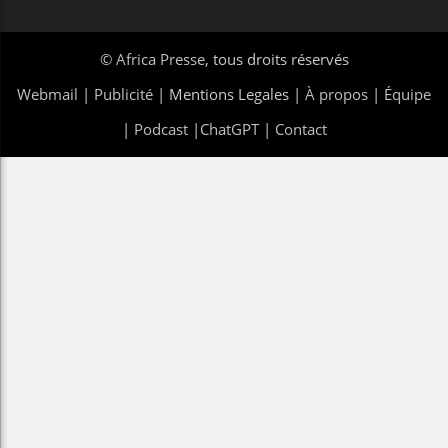
©
Africa Presse
, tous droits réservés
Webmail
|
Publicité
| Mentions Legales |
À propos
|
Équipe
|
Podcast
|
ChatGPT
|
Contact