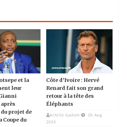
otsepe et la
Côte d’Ivoire : Hervé
hent leur
Renard fait son grand
 Gianni
retour à la tête des
 après
Éléphants
 du projet de
Achille Gadom
05 Aug
la Coupe du
2026