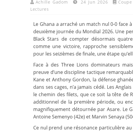
Achille Gadom
24 Jun 2026
Coupe
Lectures
Le Ghana a arraché un match nul 0-0 face à l
deuxième journée du Mondial 2026. Une per
Black Stars de compter désormais quatre 
comme une victoire, rapproche sensiblement
pour les seizièmes de finale, une étape qu’el
Face à des Three Lions dominateurs mais 
preuve d’une discipline tactique remarquabl
Kane et Anthony Gordon, la défense ghan
dans ses cages, n’a jamais cédé. Les Anglais 
le chemin des filets, que ce soit la tête de
additionnel de la première période, ou enc
magnifiquement détournée par Asare. Le 
Antoine Semenyo (42e) et Marvin Senaya (50e
Ce nul prend une résonance particulière au