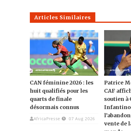
Articles Similaires
CAN féminine 2026 : les
Patrice M
huit qualifiés pour les
CAF affic
quarts de finale
soutien à
désormais connus
Infantino
l’abandon
AfricaPresse
07 Aug 2026
vente de 