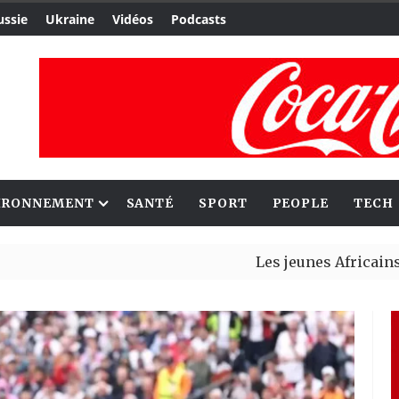
ussie
Ukraine
Vidéos
Podcasts
IRONNEMENT
SANTÉ
SPORT
PEOPLE
TECH
Les jeunes Africains retrouven
Aliko Dangote et Mark Carney 