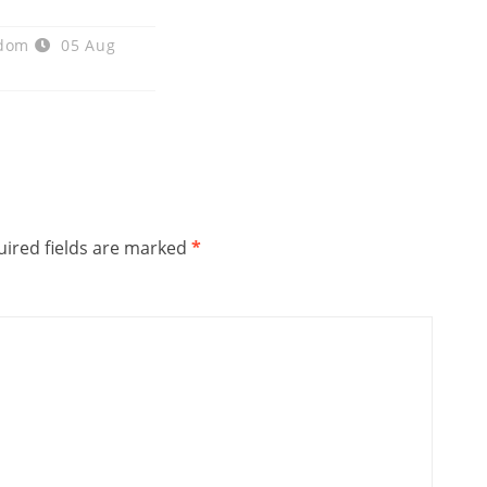
adom
05 Aug
ired fields are marked
*