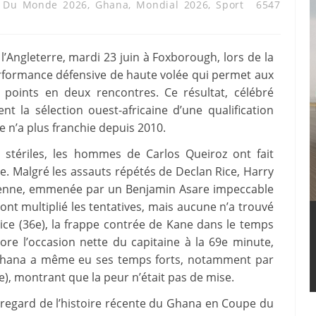
 Du Monde 2026
,
Ghana
,
Mondial 2026
,
Sport
6547
’Angleterre, mardi 23 juin à Foxborough, lors de la
formance défensive de haute volée qui permet aux
points en deux rencontres. Ce résultat, célébré
 la sélection ouest-africaine d’une qualification
le n’a plus franchie depuis 2010.
stériles, les hommes de Carlos Queiroz ont fait
e. Malgré les assauts répétés de Declan Rice, Harry
éenne, emmenée par un Benjamin Asare impeccable
ont multiplié les tentatives, mais aucune n’a trouvé
 Rice (36e), la frappe contrée de Kane dans le temps
ore l’occasion nette du capitaine à la 69e minute,
Ghana a même eu ses temps forts, notamment par
), montrant que la peur n’était pas de mise.
 regard de l’histoire récente du Ghana en Coupe du