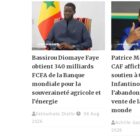
Bassirou Diomaye Faye
Patrice M
obtient 340 milliards
CAF affic
FCFA de la Banque
soutien à
mondiale pour la
Infantino
souveraineté agricole et
l’abandon
l’énergie
vente de 
monde
Fatoumata Diallo
06 Aug
2026
Achille G
2026