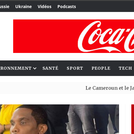
ussie
Ukraine
Vidéos
Podcasts
IRONNEMENT
SANTÉ
SPORT
PEOPLE
TECH
Le Cameroun et le Japon renforc
Ceuta : Rabat affirme avoir aler