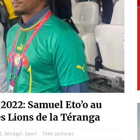
2022: Samuel Eto’o au
es Lions de la Téranga
2
,
Sénégal
,
Sport
7484 Lectures