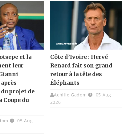
otsepe et la
Côte d’Ivoire : Hervé
hent leur
Renard fait son grand
 Gianni
retour à la tête des
 après
Éléphants
 du projet de
Achille Gadom
05 Aug
la Coupe du
2026
adom
05 Aug