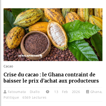
Guinée :
Réforme 
Bénin : 
Aliko Da
Cacao
Crise du cacao : le Ghana contraint de
baisser le prix d’achat aux producteurs
Fatoumata Diallo
13 Feb 2026
Ghana
,
Politique
6569 Lectures