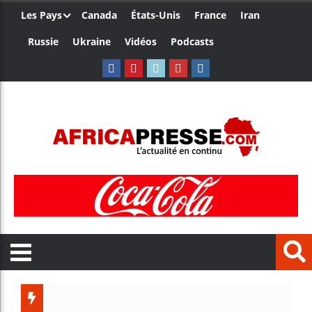
Les Pays
Canada
États-Unis
France
Iran
Russie
Ukraine
Vidéos
Podcasts
Les jeun