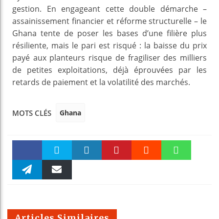
gestion. En engageant cette double démarche –
assainissement financier et réforme structurelle – le
Ghana tente de poser les bases d’une filière plus
résiliente, mais le pari est risqué : la baisse du prix
payé aux planteurs risque de fragiliser des milliers
de petites exploitations, déjà éprouvées par les
retards de paiement et la volatilité des marchés.
Ghana
MOTS CLÉS
Faceboo
Twitter
linkedin
Pinteres
Reddit
WhatsAp
k
Telegra
Email
t
pt
m
Articles Similaires