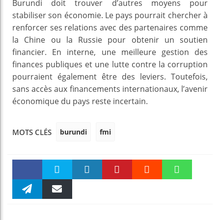
Burundi doit trouver d’autres moyens pour
stabiliser son économie. Le pays pourrait chercher à
renforcer ses relations avec des partenaires comme
la Chine ou la Russie pour obtenir un soutien
financier. En interne, une meilleure gestion des
finances publiques et une lutte contre la corruption
pourraient également être des leviers. Toutefois,
sans accès aux financements internationaux, l’avenir
économique du pays reste incertain.
burundi
fmi
MOTS CLÉS
Faceboo
Twitter
linkedin
Pinteres
Reddit
WhatsAp
k
Telegra
Email
t
pt