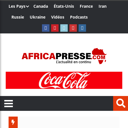
Les Pays
Canada
États-Unis
France
Iran
Russie
Ukraine
Vidéos
Podcasts
Trump no