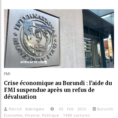
Les jeun
Guinée :
Réforme é
Bénin : 
FMI
Crise économique au Burundi : l’aide du
FMI suspendue après un refus de
dévaluation
Patrick Babingwa
03 Feb 2025
Burundi
,
Économie
,
Finance
,
Politique
7489 Lectures