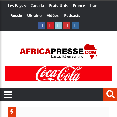
Les Pays
Canada
États-Unis
France
Iran
Russie
Ukraine
Vidéos
Podcasts
Les jeunes Afr