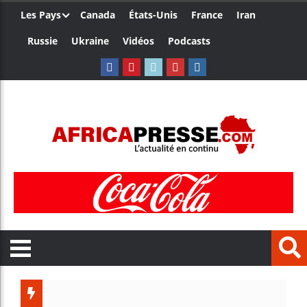
Les Pays
Canada
États-Unis
France
Iran
Russie
Ukraine
Vidéos
Podcasts
Trump n