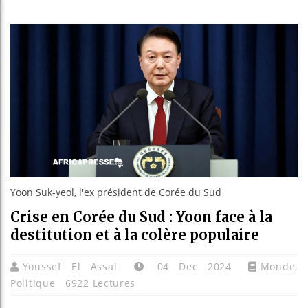
Les jeun
Guinée :
Réforme 
Bénin : 
Yoon Suk-yeol, l'ex président de Corée du Sud
Crise en Corée du Sud : Yoon face à la
destitution et à la colère populaire
Youssef El Assal
04 Dec 2024
Monde
,
Politique
6922 Lectures