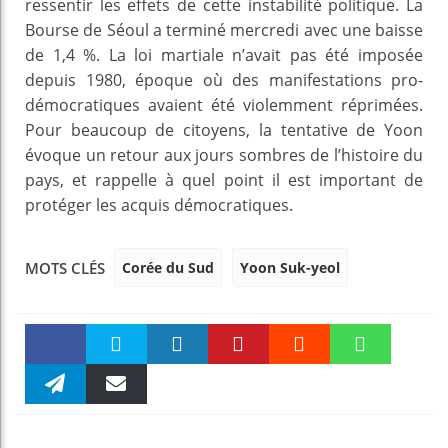
ressentir les effets de cette instabilité politique. La
Bourse de Séoul a terminé mercredi avec une baisse
de 1,4 %. La loi martiale n’avait pas été imposée
depuis 1980, époque où des manifestations pro-
démocratiques avaient été violemment réprimées.
Pour beaucoup de citoyens, la tentative de Yoon
évoque un retour aux jours sombres de l’histoire du
pays, et rappelle à quel point il est important de
protéger les acquis démocratiques.
Corée du Sud
Yoon Suk-yeol
MOTS CLÉS
Faceboo
Twitter
linkedin
Pinteres
Reddit
WhatsAp
k
Telegra
Email
t
pt