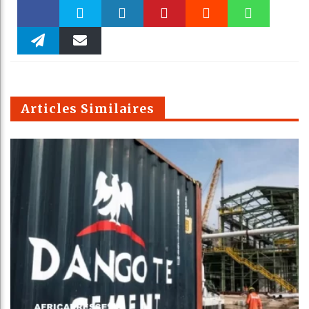
Faceboo
Twitter
linkedin
Pinteres
Reddit
WhatsAp
k
Telegra
Email
t
pt
m
Articles Similaires