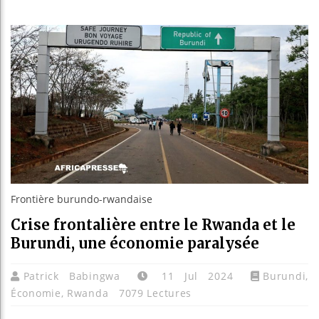
Bassirou
Côte d’I
Tunisie 
Ceuta : 
Frontière burundo-rwandaise
Crise frontalière entre le Rwanda et le
Burundi, une économie paralysée
Patrick Babingwa
11 Jul 2024
Burundi
,
Économie
,
Rwanda
7079 Lectures