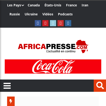
Les Pays
Canada
États-Unis
France
Iran
Russie
Ukraine
Vidéos
Podcasts
Le Camer